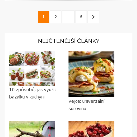
Stránkování
PAGE
PAGE
PAGE
NEXT
1
2
…
6
příspěvků
PAGE
NEJČTENĚJŠÍ ČLÁNKY
10 způsobů, jak využít
bazalku v kuchyni
Vejce: univerzální
surovina