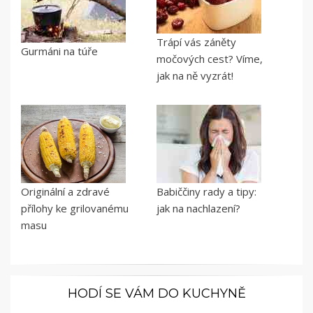
Trápí vás záněty
Gurmáni na túře
močových cest? Víme,
jak na ně vyzrát!
Originální a zdravé
Babiččiny rady a tipy:
přílohy ke grilovanému
jak na nachlazení?
masu
HODÍ SE VÁM DO KUCHYNĚ