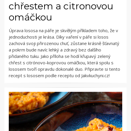
chřestem a citronovou
omáčkou
Úprava lososa na páře je skvělým příkladem toho, že v
jednoduchosti je krása. Díky vaření v páře si losos
zachová svoji přirozenou chuť, zůstane krásně šťavnatý
a pokrm bude navíc lehký a zdravý bez dalšího
přidaného tuku. Jako příloha se hodí křupavý zelený
chřest s citrónovo-koprovou omáčkou, která spolu s
lososem tvoří opravdu dokonalé duo. Připravte si tento
recept s lososem podle receptu od Jakvkuchyni.cz!