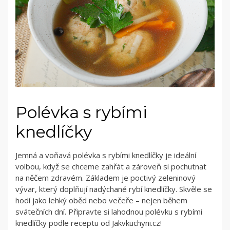
Polévka s rybími
knedlíčky
Jemná a voňavá polévka s rybími knedlíčky je ideální
volbou, když se chceme zahřát a zároveň si pochutnat
na něčem zdravém. Základem je poctivý zeleninový
vývar, který doplňují nadýchané rybí knedlíčky. Skvěle se
hodí jako lehký oběd nebo večeře – nejen během
svátečních dní. Připravte si lahodnou polévku s rybími
knedlíčky podle receptu od Jakvkuchyni.cz!