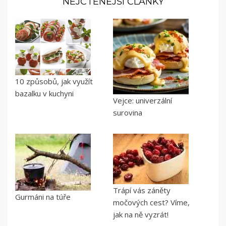
NEJČTENĚJŠÍ ČLÁNKY
10 způsobů, jak využít
bazalku v kuchyni
Vejce: univerzální
surovina
Trápí vás záněty
Gurmáni na túře
močových cest? Víme,
jak na ně vyzrát!