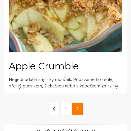
Apple Crumble
Nejjednodušší anglický moučník. Podáváme ho teplý,
přelitý pudinkem, šlehačkou nebo s kopečkem zmrzliny.
Stránkování
PREVIOUS
PAGE
PAGE
1
2
příspěvků
PAGE