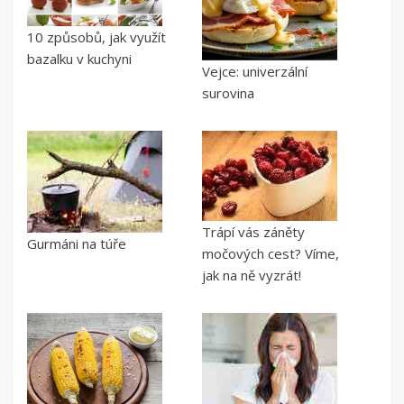
10 způsobů, jak využít
bazalku v kuchyni
Vejce: univerzální
surovina
Trápí vás záněty
Gurmáni na túře
močových cest? Víme,
jak na ně vyzrát!