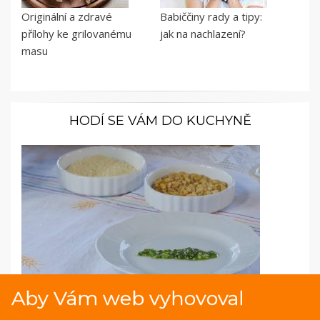
Originální a zdravé
Babiččiny rady a tipy:
přílohy ke grilovanému
jak na nachlazení?
masu
HODÍ SE VÁM DO KUCHYNĚ
Aby Vám web vyhovoval
Fotopostup: Bylinkové pesto