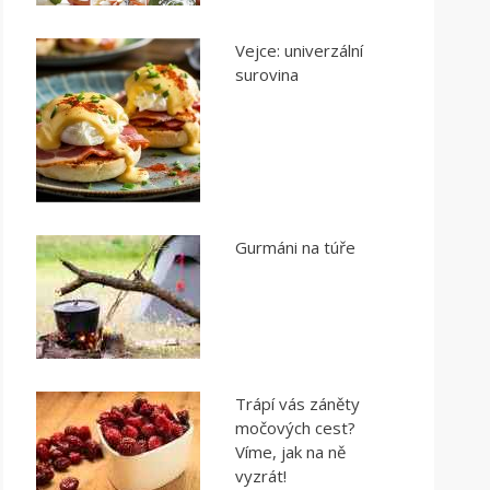
Vejce: univerzální
surovina
Gurmáni na túře
Trápí vás záněty
močových cest?
Víme, jak na ně
vyzrát!