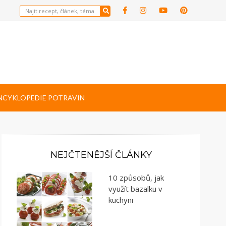
NCYKLOPEDIE POTRAVIN
NEJČTENĚJŠÍ ČLÁNKY
10 způsobů, jak
využít bazalku v
kuchyni