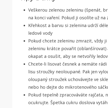
Veškerou zelenou zeleninu (špenát, bro
na konci vaření. Pokud ji osolíte už na
Křehkost a barvu si zelenina udrží dél
ledové vody
Pokud chcete zeleninu zmrazit, vždy ji
zeleninu krátce povařit (oblanšírovat)
okapat a osušit, aby se netvořily ledov
Chcete-li lisovat česnek a nemáte rádi
lisu stroužky neoloupané. Pak jen vylo
oloupaný stroužek uchovávejte ve sklen
nebo ho dejte do mikrotenového sáčk
Pokud tepelně zpracováváte rajčata, na
ocukrujte. Špetka cukru doslova vytáhn