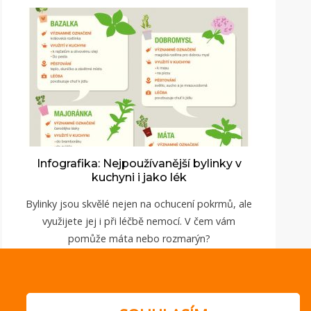
Infografika: Nejpoužívanější bylinky v
kuchyni i jako lék
Bylinky jsou skvělé nejen na ochucení pokrmů, ale
využijete jej i při léčbě nemocí. V čem vám
pomůže máta nebo rozmarýn?
ZOBRAZIT