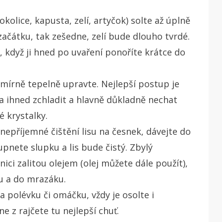
kolice, kapusta, zelí, artyčok) solte až úplně
 začátku, tak zešedne, zelí bude dlouho tvrdé.
e, když ji hned po uvaření ponoříte krátce do
 mírně tepelně upravte. Nejlepší postup je
 a ihned zchladit a hlavně důkladně nechat
é krystalky.
 nepříjemné čištění lisu na česnek, dávejte do
upnete slupku a lis bude čistý. Zbylý
ici zalitou olejem (olej můžete dále použít),
u a do mrazáku.
 polévku či omáčku, vždy je osolte i
e z rajčete tu nejlepší chuť.