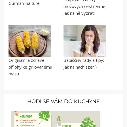
Gurmáni na túře
močových cest? Víme,
jak na ně vyzrát!
Originální a zdravé
Babiččiny rady a tipy:
přílohy ke grilovanému
jak na nachlazení?
masu
HODÍ SE VÁM DO KUCHYNĚ