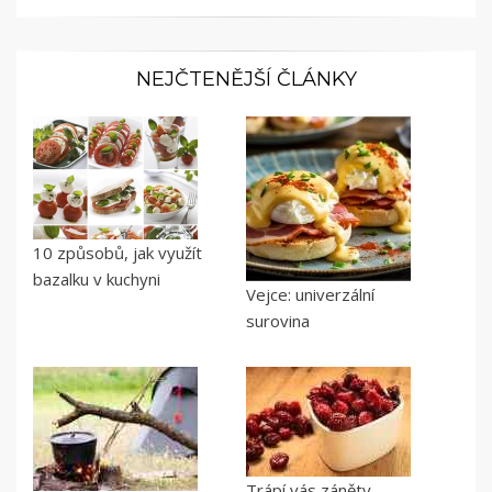
NEJČTENĚJŠÍ ČLÁNKY
10 způsobů, jak využít
bazalku v kuchyni
Vejce: univerzální
surovina
Trápí vás záněty