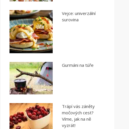
Vejce: univerzální
surovina
Gurmáni na túře
Trápí vás záněty
močových cest?
Víme, jak na ně
vyzrát!