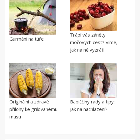
Trápí vás záněty
Gurmáni na túře
močových cest? Víme,
jak na ně vyzrát!
Originální a zdravé
Babiččiny rady a tipy:
přílohy ke grilovanému
jak na nachlazení?
masu