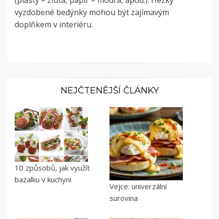
(plasty – žlutá, papír – modrá, apod.). Hezky
vyzdobené bedýnky mohou být zajímavým
doplňkem v interiéru.
NEJČTENĚJŠÍ ČLÁNKY
10 způsobů, jak využít
bazalku v kuchyni
Vejce: univerzální
surovina