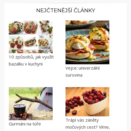
NEJČTENĚJŠÍ ČLÁNKY
10 způsobů, jak využít
bazalku v kuchyni
Vejce: univerzální
surovina
Trápí vás záněty
Gurmáni na túře
močových cest? Víme,