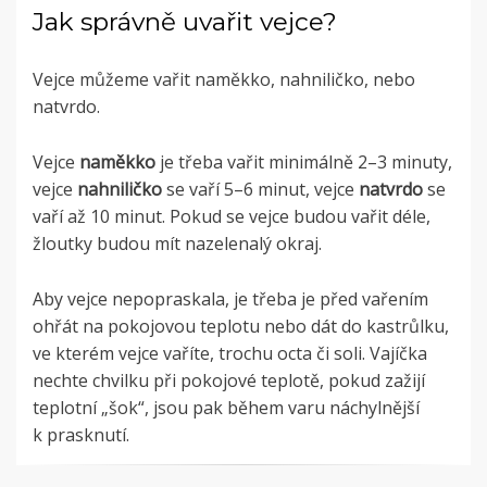
Jak správně uvařit vejce?
Vejce můžeme vařit naměkko, nahniličko, nebo
natvrdo.
Vejce
naměkko
je třeba vařit minimálně 2–3 minuty,
vejce
nahniličko
se vaří 5–6 minut, vejce
natvrdo
se
vaří až 10 minut. Pokud se vejce budou vařit déle,
žloutky budou mít nazelenalý okraj.
Aby vejce nepopraskala, je třeba je před vařením
ohřát na pokojovou teplotu nebo dát do kastrůlku,
ve kterém vejce vaříte, trochu octa či soli. Vajíčka
nechte chvilku při pokojové teplotě, pokud zažijí
teplotní „šok“, jsou pak během varu náchylnější
k prasknutí.