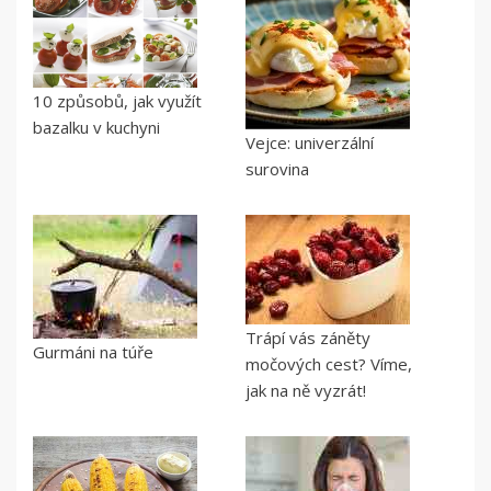
10 způsobů, jak využít
bazalku v kuchyni
Vejce: univerzální
surovina
Trápí vás záněty
Gurmáni na túře
močových cest? Víme,
jak na ně vyzrát!