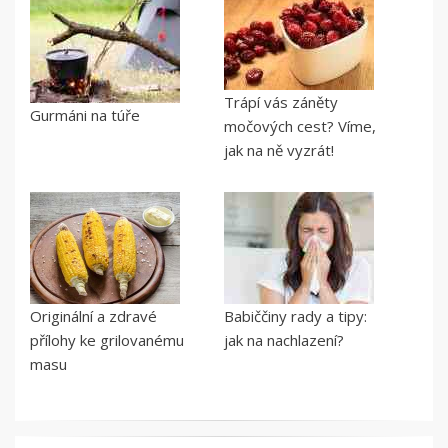
Trápí vás záněty
Gurmáni na túře
močových cest? Víme,
jak na ně vyzrát!
Originální a zdravé
Babiččiny rady a tipy:
přílohy ke grilovanému
jak na nachlazení?
masu