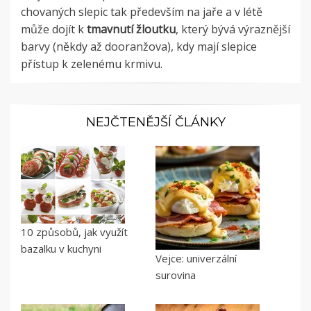
chovaných slepic tak především na jaře a v létě
může dojít k
tmavnutí žloutku
, který bývá výraznější
barvy (někdy až dooranžova), kdy mají slepice
přístup k zelenému krmivu.
NEJČTENĚJŠÍ ČLÁNKY
10 způsobů, jak využít
bazalku v kuchyni
Vejce: univerzální
surovina