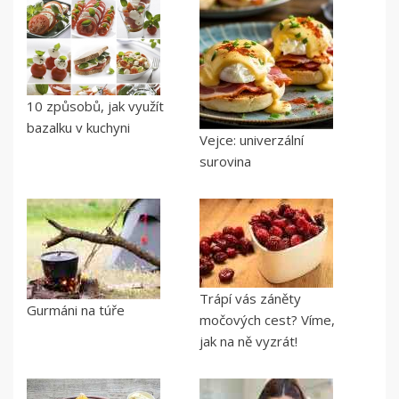
10 způsobů, jak využít
bazalku v kuchyni
Vejce: univerzální
surovina
Trápí vás záněty
Gurmáni na túře
močových cest? Víme,
jak na ně vyzrát!