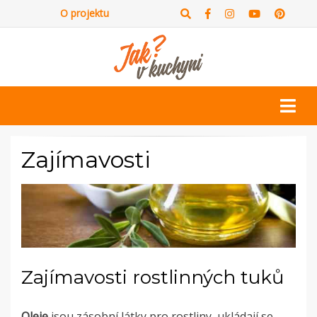
O projektu
Zajímavosti
Zajímavosti rostlinných tuků
Oleje
jsou zásobní látky pro rostliny, ukládají se