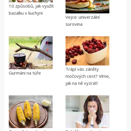
10 způsobů, jak využít
bazalku v kuchyni
Vejce: univerzální
surovina
Trápí vás záněty
Gurmáni na túře
močových cest? Víme,
jak na ně vyzrát!