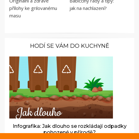
Originální a zdravé
Babiččiny rady a tipy:
přílohy ke grilovanému
jak na nachlazení?
masu
HODÍ SE VÁM DO KUCHYNĚ
Infografika: Jak dlouho se rozkládají odpadky
pohozené v přírodě?