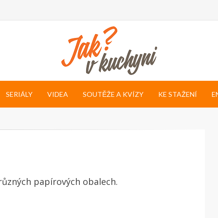
SERIÁLY
VIDEA
SOUTĚŽE A KVÍZY
KE STAŽENÍ
E
různých papírových obalech.