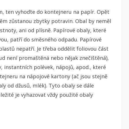
m, ten vyhoďte do kontejneru na papír. Opět
 v něm zůstanou zbytky potravin. Obal by neměl
astnoty, ani od plísně. Papírové obaly, které
tvou, patří do směsného odpadu. Papírové
 plastů nepatří. Je třeba oddělit foliovou část
okud není promaštěná nebo nějak znečištěná),
, instantních polévek, nápojů, apod., které
tejneru na nápojové kartony (ač jsou stejně
ly od džusů, mlék). Tyto obaly se dále
ežité je vyhazovat vždy použité obaly