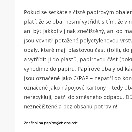
Pokud se setkáte s čistě papírovým obale
platí, že se obal nesmí vytřídit s tím, že
ani být jakkoliv jinak znečištěný, ani od m
jsou vevnitř potažené polyetylenovou vrs
obaly, které mají plastovou část (folii), do
a vytřídit ji do plastů, papírovou část (p
vyhodíme do papíru. Papírové obaly od káv
jsou označené jako C/PAP – nepatří do kon
označené jako nápojové kartony – tedy oba
nerecyklují, patří do směsného odpadu. Důl
neznečištěné a bez obsahu potravin!
Značení na papírových obalech: