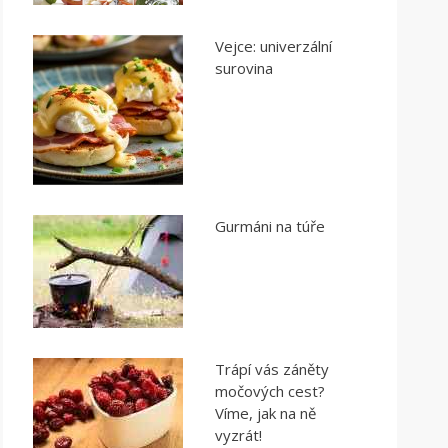
Vejce: univerzální
surovina
Gurmáni na túře
Trápí vás záněty
močových cest?
Víme, jak na ně
vyzrát!