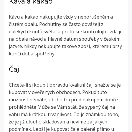
Káva a kakao
Kávu a kakao nakupujte vždy v neporušeném a
čistém obalu. Pochutiny se často dovážejí z
dalekých koutů světa, a proto si zkontrolujte, zda je
na obale návod a hlavně datum spotřeby v českém
jazyce. Nikdy nekupujte takové zboží, kterému brzy
končí doba spotřeby.
Čaj
Chcete-li si koupit opravdu kvalitní čaj, snažte se je
kupovat v ověřených obchodech. Pokud tuto
možnost nemáte, obchod si před nákupem dobře
prohlédněte Může se Vám stát, že sypaný čaj na
váhu má krátkou trvanlivost. To je známkou toho,
že je již dlouho skladován a nevíme za jakých
podmínek. Lepší je kupovat čaje balené přímo u