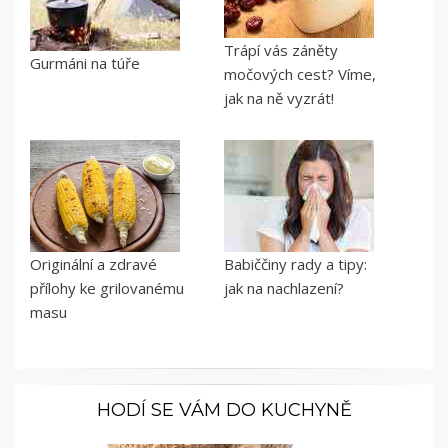
Trápí vás záněty
Gurmáni na túře
močových cest? Víme,
jak na ně vyzrát!
Originální a zdravé
Babiččiny rady a tipy:
přílohy ke grilovanému
jak na nachlazení?
masu
HODÍ SE VÁM DO KUCHYNĚ