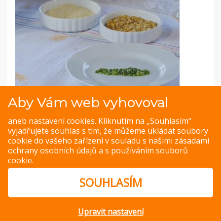
Aby Vám web vyhovoval
Fotopostup: Bylinkové pesto
aneb nastavení cookies. Kliknutím na „Souhlasím“
Tato pasta z bylinek, oříšků a česneku krásně doplní
vyjadřujete souhlas s tím, že můžeme ukládat soubory
těstoviny a přinese do vaší kuchyně vůni léta v každém
cookie do vašeho zařízení v souladu s našimi
zásadami
ročním období.
ochrany osobních údajů
a s
používáním souborů
cookie
.
ZOBRAZIT
SOUHLASÍM
Upravit nastavení
© Copyright 2014 – 2026 –
Jak v kuchyni
Zásady ochrany