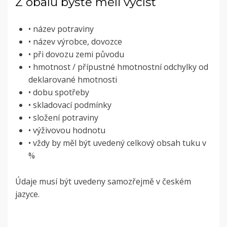
Z obalu byste měli vyčíst
• název potraviny
• název výrobce, dovozce
• při dovozu zemi původu
• hmotnost / přípustné hmotnostní odchylky od
deklarované hmotnosti
• dobu spotřeby
• skladovací podmínky
• složení potraviny
• výživovou hodnotu
• vždy by měl být uvedený celkový obsah tuku v
%
Údaje musí být uvedeny samozřejmě v českém
jazyce.