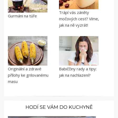
Trápí vás záněty
Gurmáni na túře
močových cest? Víme,
jak na ně vyzrát!
Originální a zdravé
Babiččiny rady a tipy:
přílohy ke grilovanému
jak na nachlazení?
masu
HODÍ SE VÁM DO KUCHYNĚ