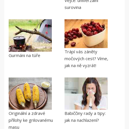
Vejce: univerzální
surovina
Trápí vás záněty
Gurmáni na túře
močových cest? Víme,
jak na ně vyzrát!
Originální a zdravé
Babiččiny rady a tipy:
přílohy ke grilovanému
jak na nachlazení?
masu