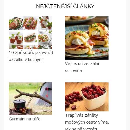
NEJČTENĚJŠÍ ČLÁNKY
10 způsobů, jak využít
bazalku v kuchyni
Vejce: univerzální
surovina
Trápí vás záněty
Gurmáni na túře
močových cest? Víme,
jak na ně vyzrát!