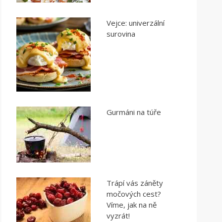
Vejce: univerzální
surovina
Gurmáni na túře
Trápí vás záněty
močových cest?
Víme, jak na ně
vyzrát!