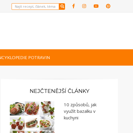
NCYKLOPEDIE POTRAVIN
NEJČTENĚJŠÍ ČLÁNKY
10 způsobů, jak
využít bazalku v
kuchyni