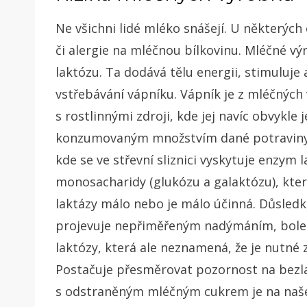
Ne všichni lidé mléko snášejí. U některých
či alergie na mléčnou bílkovinu. Mléčné v
laktózu. Ta dodává tělu energii, stimuluje
vstřebávání vápníku. Vápník je z mléčných 
s rostlinnými zdroji, kde jej navíc obvykle
konzumovaným množstvím dané potraviny. 
kde se ve střevní sliznici vyskytuje enzym 
monosacharidy (glukózu a galaktózu), které 
laktázy málo nebo je málo účinná. Důsledk
projevuje nepřiměřeným nadýmáním, bolest
laktózy, která ale neznamená, že je nutné z
Postačuje přesměrovat pozornost na bezl
s odstraněným mléčným cukrem je na našem