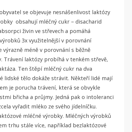
 obyvatel se objevuje nesnášenlivost laktózy
ýrobky obsahují mléčný cukr – disacharid
 absorpci živin ve střevech a pomáhá
výrobků 3x využitelnější v porovnání
 je výrazně méně v porovnání s běžně
Trávení laktózy probíhá v tenkém střevě,
laktáza. Ten štěpí mléčný cukr na dva
lidské tělo dokáže strávit. Někteří lidé mají
em je porucha trávení, která se obvykle
mi břicha a průjmy. Jedná pak o intoleranci
cela vyřadit mléko ze svého jídelníčku.
aktózové mléčné výrobky. Mléčných výrobků
 trhu stále více, například bezlaktózové