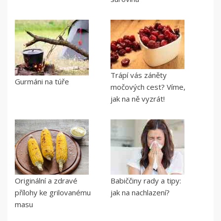
Trápí vás záněty
Gurmáni na túře
močových cest? Víme,
jak na ně vyzrát!
Originální a zdravé
Babiččiny rady a tipy:
přílohy ke grilovanému
jak na nachlazení?
masu