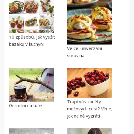
10 způsobů, jak využít
bazalku v kuchyni
Vejce: univerzální
surovina
Trápí vás záněty
Gurmáni na túře
močových cest? Víme,
jak na ně vyzrát!