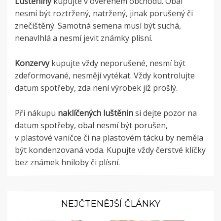
Luštěniny
kupujte v ověřeném obchodu. Obal
nesmí být roztržený, natržený, jinak porušený či
znečištěný. Samotná semena musí být suchá,
nenavlhlá a nesmí jevit známky plísní.
Konzervy
kupujte vždy neporušené, nesmí být
zdeformované, nesmějí vytékat. Vždy kontrolujte
datum spotřeby, zda není výrobek již prošlý.
Při nákupu
naklíčených luštěnin
si dejte pozor na
datum spotřeby, obal nesmí být porušen,
v plastové vaničce či na plastovém tácku by neměla
být kondenzovaná voda. Kupujte vždy čerstvé klíčky
bez známek hniloby či plísní.
NEJČTENĚJŠÍ ČLÁNKY