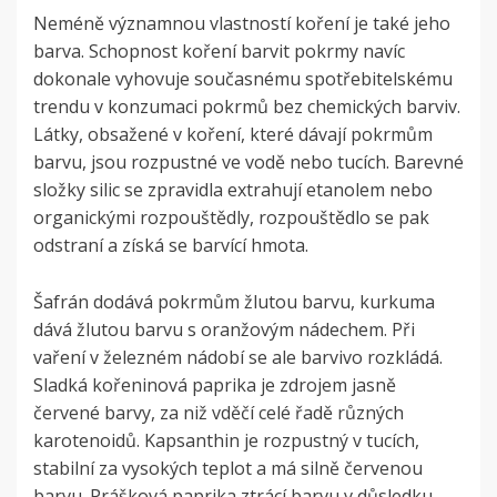
Neméně významnou vlastností koření je také jeho
barva. Schopnost koření barvit pokrmy navíc
dokonale vyhovuje současnému spotřebitelskému
trendu v konzumaci pokrmů bez chemických barviv.
Látky, obsažené v koření, které dávají pokrmům
barvu, jsou rozpustné ve vodě nebo tucích. Barevné
složky silic se zpravidla extrahují etanolem nebo
organickými rozpouštědly, rozpouštědlo se pak
odstraní a získá se barvící hmota.
Šafrán dodává pokrmům žlutou barvu, kurkuma
dává žlutou barvu s oranžovým nádechem. Při
vaření v železném nádobí se ale barvivo rozkládá.
Sladká kořeninová paprika je zdrojem jasně
červené barvy, za niž vděčí celé řadě různých
karotenoidů. Kapsanthin je rozpustný v tucích,
stabilní za vysokých teplot a má silně červenou
barvu. Prášková paprika ztrácí barvu v důsledku