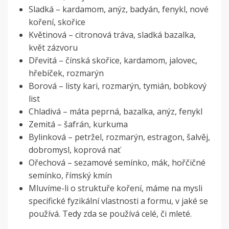
Sladká – kardamom, anýz, badyán, fenykl, nové
koření, skořice
Květinová – citronová tráva, sladká bazalka,
květ zázvoru
Dřevitá – čínská skořice, kardamom, jalovec,
hřebíček, rozmarýn
Borová – listy kari, rozmarýn, tymián, bobkový
list
Chladivá – máta peprná, bazalka, anýz, fenykl
Zemitá – šafrán, kurkuma
Bylinková – petržel, rozmarýn, estragon, šalvěj,
dobromysl, koprová nať
Ořechová – sezamové semínko, mák, hořčičné
semínko, římský kmín
Mluvíme-li o struktuře koření, máme na mysli
specifické fyzikální vlastnosti a formu, v jaké se
používá. Tedy zda se používá celé, či mleté.