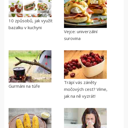
10 způsobů, jak využít
bazalku v kuchyni
Vejce: univerzální
surovina
Trápí vás záněty
Gurmáni na túře
močových cest? Víme,
jak na ně vyzrát!