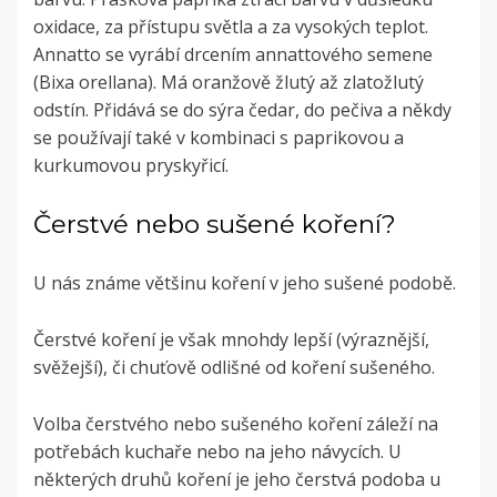
oxidace, za přístupu světla a za vysokých teplot.
Annatto se vyrábí drcením annattového semene
(Bixa orellana). Má oranžově žlutý až zlatožlutý
odstín. Přidává se do sýra čedar, do pečiva a někdy
se používají také v kombinaci s paprikovou a
kurkumovou pryskyřicí.
Čerstvé nebo sušené koření?
U nás známe většinu koření v jeho sušené podobě.
Čerstvé koření je však mnohdy lepší (výraznější,
svěžejší), či chuťově odlišné od koření sušeného.
Volba čerstvého nebo sušeného koření záleží na
potřebách kuchaře nebo na jeho návycích. U
některých druhů koření je jeho čerstvá podoba u