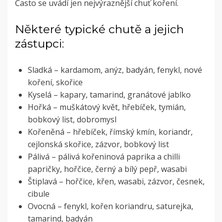
Často se uvádí jen nejvýraznější chuť koření.
Některé typické chutě a jejich
zástupci:
Sladká – kardamom, anýz, badyán, fenykl, nové
koření, skořice
Kyselá – kapary, tamarind, granátové jablko
Hořká – muškátový květ, hřebíček, tymián,
bobkový list, dobromysl
Kořeněná – hřebíček, římský kmín, koriandr,
cejlonská skořice, zázvor, bobkový list
Pálivá – pálivá kořeninová paprika a chilli
papričky, hořčice, černý a bílý pepř, wasabi
Štiplavá – hořčice, křen, wasabi, zázvor, česnek,
cibule
Ovocná – fenykl, kořen koriandru, saturejka,
tamarind, badyán