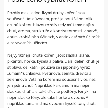
Rozdíly mezi jednotlivými druhy koření jsou
současně tím důvodem, proč je používáno tolik
druhů koření. Hlavní rozdíly tedy můžeme najít v
chuti, aroma, struktuře a konzistentnosti, v barvě,
antimikrobiálních účincích, v antioxidačních účincích
a zdravotních účincích.
Nejvýraznější chutě koření jsou: sladká, slaná,
pikantní, hořká, kyselá a pálivá. Další dělení chuti je
štiplavá, delikátní (používá se i japonský výraz
„umami“), chladivá, květinová, zemitá, dřevitá a
zeleninová. Většina koření má současně více, než
jen jednu chuť. Například kardamom má nejen
sladkou chuť, ale také dřevité podtóny. Fenykl má
nejen sladké tóny, ale také hořké a ovocné. A
například tamarind má ovocné i kyselé tóny chuti.