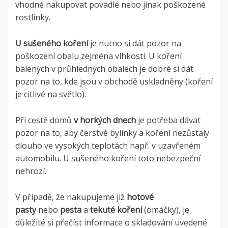
vhodné nakupovat povadlé nebo jinak poškozené
rostlinky.
U sušeného koření
je nutno si dát pozor na
poškození obalu zejména vlhkostí. U koření
balených v průhledných obalech je dobré si dát
pozor na to, kde jsou v obchodě uskladněny (koření
je citlivé na světlo).
Při cestě domů
v horkých dnech
je potřeba dávat
pozor na to, aby čerstvé bylinky a koření nezůstaly
dlouho ve vysokých teplotách např. v uzavřeném
automobilu. U sušeného koření toto nebezpeční
nehrozí.
V případě, že nakupujeme již
hotové
pasty
nebo
pesta
a
tekuté koření
(omáčky), je
důležité si přečíst informace o skladování uvedené