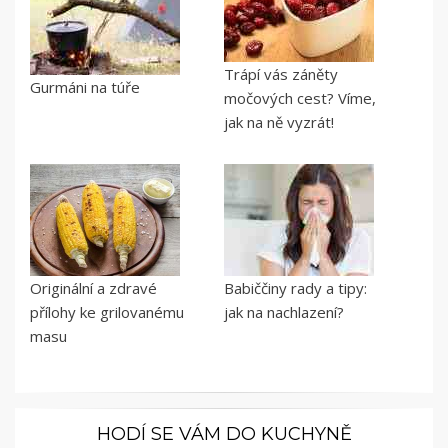
Trápí vás záněty
Gurmáni na túře
močových cest? Víme,
jak na ně vyzrát!
Originální a zdravé
Babiččiny rady a tipy:
přílohy ke grilovanému
jak na nachlazení?
masu
HODÍ SE VÁM DO KUCHYNĚ