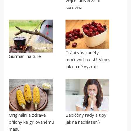
Vejce: univerzální
surovina
Trápí vás záněty
Gurmáni na túře
močových cest? Víme,
jak na ně vyzrát!
Originální a zdravé
Babiččiny rady a tipy:
přílohy ke grilovanému
jak na nachlazení?
masu