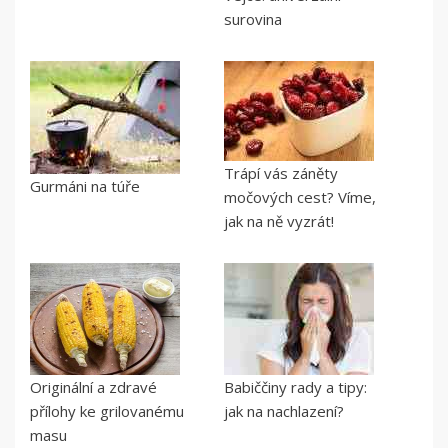
surovina
Trápí vás záněty
Gurmáni na túře
močových cest? Víme,
jak na ně vyzrát!
Originální a zdravé
Babiččiny rady a tipy:
přílohy ke grilovanému
jak na nachlazení?
masu