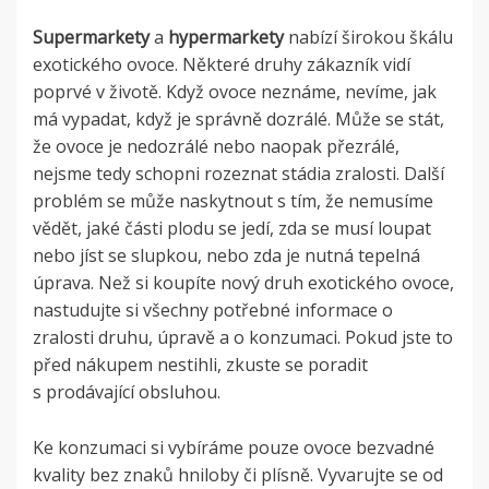
Supermarkety
a
hypermarkety
nabízí širokou škálu
exotického ovoce. Některé druhy zákazník vidí
poprvé v životě. Když ovoce neznáme, nevíme, jak
má vypadat, když je správně dozrálé. Může se stát,
že ovoce je nedozrálé nebo naopak přezrálé,
nejsme tedy schopni rozeznat stádia zralosti. Další
problém se může naskytnout s tím, že nemusíme
vědět, jaké části plodu se jedí, zda se musí loupat
nebo jíst se slupkou, nebo zda je nutná tepelná
úprava. Než si koupíte nový druh exotického ovoce,
nastudujte si všechny potřebné informace o
zralosti druhu, úpravě a o konzumaci. Pokud jste to
před nákupem nestihli, zkuste se poradit
s prodávající obsluhou.
Ke konzumaci si vybíráme pouze ovoce bezvadné
kvality bez znaků hniloby či plísně. Vyvarujte se od