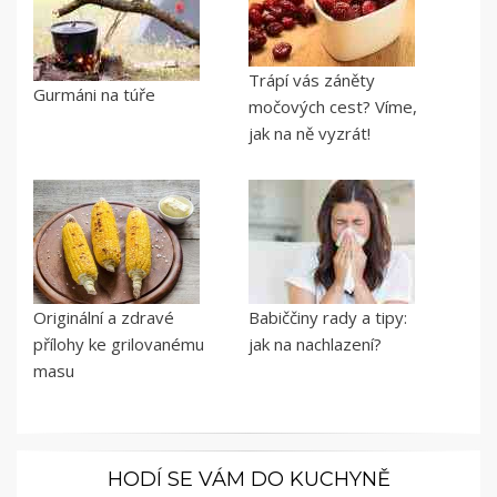
Trápí vás záněty
Gurmáni na túře
močových cest? Víme,
jak na ně vyzrát!
Originální a zdravé
Babiččiny rady a tipy:
přílohy ke grilovanému
jak na nachlazení?
masu
HODÍ SE VÁM DO KUCHYNĚ