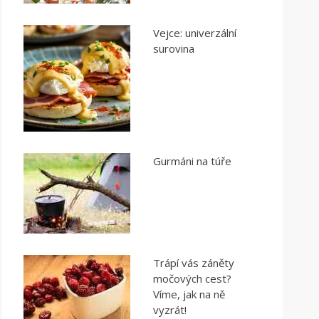
Vejce: univerzální
surovina
Gurmáni na túře
Trápí vás záněty
močových cest?
Víme, jak na ně
vyzrát!