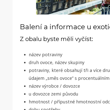
Balení a informace u exot
Z obalu byste měli vyčíst:
název potraviny
druh ovoce, název skupiny
potraviny, které obsahují tři a více 
údajem „směs ovoce“ s procentuálním
název výrobce / dovozce
u dovozce zemi původu
hmotnost / přípustné hmotnostní odc
dobu spotřeby