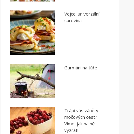
Vejce: univerzální
surovina
Gurmáni na túře
Trápí vás záněty
močových cest?
Víme, jak na ně
vyzrát!