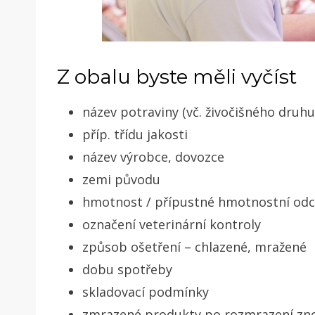
Z obalu byste měli vyčíst
název potraviny (vč. živočišného druhu
příp. třídu jakosti
název výrobce, dovozce
zemi původu
hmotnost / přípustné hmotnostní odc
označení veterinární kontroly
způsob ošetření – chlazené, mražené
dobu spotřeby
skladovací podmínky
zmrazené produkty po rozmrazení zn