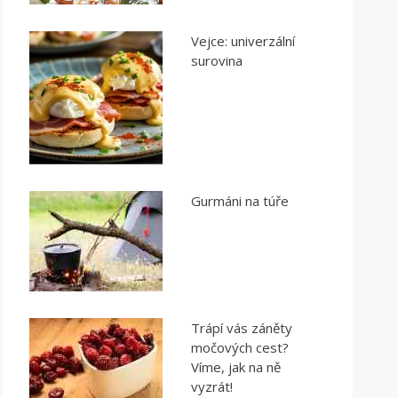
Vejce: univerzální
surovina
Gurmáni na túře
Trápí vás záněty
močových cest?
Víme, jak na ně
vyzrát!