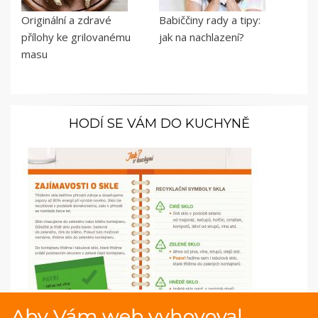
Originální a zdravé
Babiččiny rady a tipy:
přílohy ke grilovanému
jak na nachlazení?
masu
HODÍ SE VÁM DO KUCHYNĚ
Infografika o třídění odpadu ze skla
Aby Vám web vyhovoval