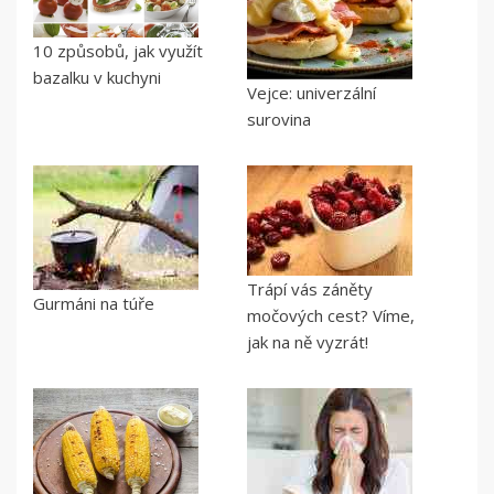
10 způsobů, jak využít
bazalku v kuchyni
Vejce: univerzální
surovina
Trápí vás záněty
Gurmáni na túře
močových cest? Víme,
jak na ně vyzrát!