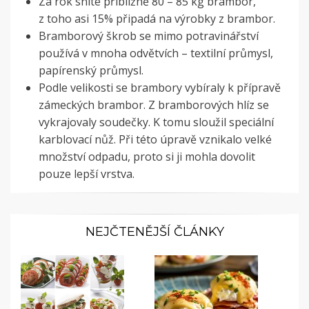
Za rok sníte přibližně 80 – 85 kg brambor,
z toho asi 15% připadá na výrobky z brambor.
Bramborový škrob se mimo potravinářství
používá v mnoha odvětvích – textilní průmysl,
papírenský průmysl.
Podle velikosti se brambory vybíraly k přípravě
zámeckých brambor. Z bramborových hlíz se
vykrajovaly soudečky. K tomu sloužil speciální
karblovací nůž. Při této úpravě vznikalo velké
množství odpadu, proto si ji mohla dovolit
pouze lepší vrstva.
NEJČTENĚJŠÍ ČLÁNKY