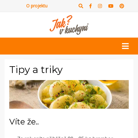
O projektu
Tipy a triky
Víte že..