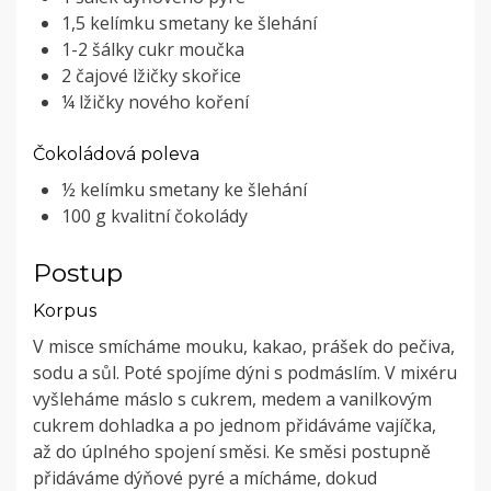
1,5 kelímku smetany ke šlehání
1-2 šálky cukr moučka
2 čajové lžičky skořice
¼ lžičky nového koření
Čokoládová poleva
½ kelímku smetany ke šlehání
100 g kvalitní čokolády
Postup
Korpus
V misce smícháme mouku, kakao, prášek do pečiva,
sodu a sůl. Poté spojíme dýni s podmáslím. V mixéru
vyšleháme máslo s cukrem, medem a vanilkovým
cukrem dohladka a po jednom přidáváme vajíčka,
až do úplného spojení směsi. Ke směsi postupně
přidáváme dýňové pyré a mícháme, dokud