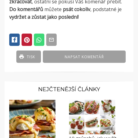
zkracovat
, ostatní se pokusí Váš komenář přebít.
Do komentářů
můžete
psát cokoliv
, podstatné je
vydržet a zůstat jako poslední
!
TISK
NAPSAT KOMENTÁŘ
NEJČTENĚJŠÍ ČLÁNKY