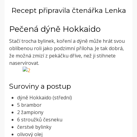
Recept připravila čtenářka Lenka
Pečená dýně Hokkaido
Stačí trocha bylinek, koření a dýně může hrát svou
oblíbenou roli jako podzimní příloha. Je tak dobrá,
že možná zmizí z pekáčku dříve, než ji stihnete
naservírovat.
Suroviny a postup
dýně Hokkaido (střední)
5 brambor
2 žampiony
6 stroužků česneku
č
erstvé bylinky
o
livový olej