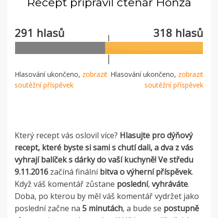
Recept připravil čtenář Honza
291 hlasů
318 hlasů
Hlasování ukončeno,
zobrazit
Hlasování ukončeno,
zobrazit
soutěžní příspěvek
soutěžní příspěvek
Který recept vás oslovil více?
Hlasujte pro dýňový
recept, které byste si sami s chutí dali, a dva z vás
vyhrají balíček s dárky do vaší kuchyně!
Ve středu
9.11.2016
začíná finální
bitva o výherní příspěvek
.
Když váš komentář zůstane
poslední
,
vyhráváte
.
Doba, po kterou by měl váš komentář vydržet jako
poslední začne na
5 minutách
, a bude se
postupně