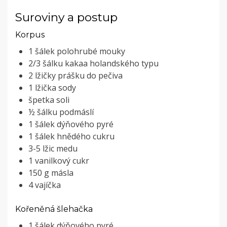
Suroviny a postup
Korpus
1 šálek polohrubé mouky
2/3 šálku kakaa holandského typu
2 lžičky prášku do pečiva
1 lžička sody
špetka soli
½ šálku podmáslí
1 šálek dýňového pyré
1 šálek hnědého cukru
3-5 lžic medu
1 vanilkový cukr
150 g másla
4 vajíčka
Kořeněná šlehačka
1 šálek dýňového pyré