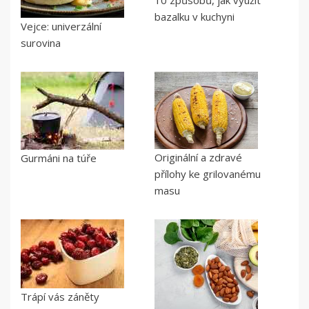
10 způsobů, jak využít
bazalku v kuchyni
Vejce: univerzální
surovina
Originální a zdravé
Gurmáni na túře
přílohy ke grilovanému
masu
Trápí vás záněty