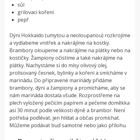
s
ůl
g
rilovací koření
p
epř
Dýni Hokkaido (umytou a neoloupanou) rozkrojíme
a vydlabeme vnitřek a nakrájíme na kostky.
Brambory oloupeme a nakrájíme na plátky nebo na
kostičky. Žampiony očistíme a také nakrájíme na
plátky.
Nachystáme si do mísy olivový olej,
prolisovaný česnek, bylinky a koření a smícháme v
marinádu. Do připravené marinády přidáme
brambory, dýni a žampiony a promícháme, aby se
nám marináda dostala všude.
Rozprostřeme na
plech vyložený pečícím papírem a pečeme doměkka
asi 30 minut podle velikosti dýně a brambor. Není
potřeba podlévat, jen hlídat a občas promíchat.
Můžeme podávat buď samotné nebo jako přílohu.