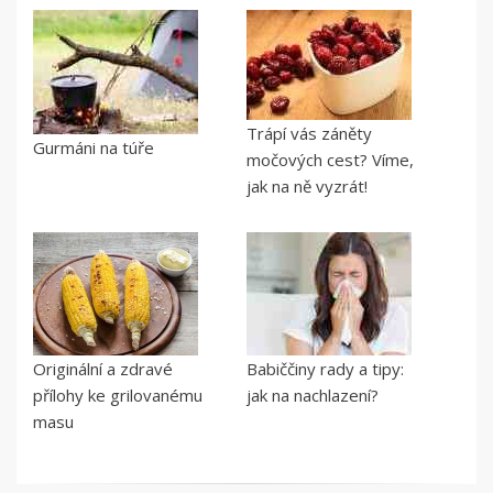
Trápí vás záněty
Gurmáni na túře
močových cest? Víme,
jak na ně vyzrát!
Originální a zdravé
Babiččiny rady a tipy:
přílohy ke grilovanému
jak na nachlazení?
masu