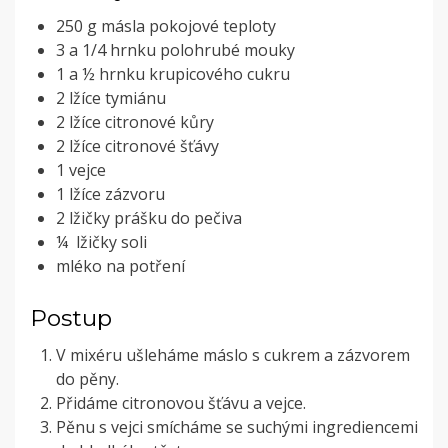
250 g másla pokojové teploty
3 a 1/4 hrnku polohrubé mouky
1 a ½ hrnku krupicového cukru
2 lžíce tymiánu
2 lžíce citronové kůry
2 lžíce citronové šťávy
1 vejce
1 lžíce zázvoru
2 lžičky prášku do pečiva
¼ lžičky soli
mléko na potření
Postup
V mixéru ušleháme máslo s cukrem a zázvorem
do pěny.
Přidáme citronovou šťávu a vejce.
Pěnu s vejci smícháme se suchými ingrediencemi