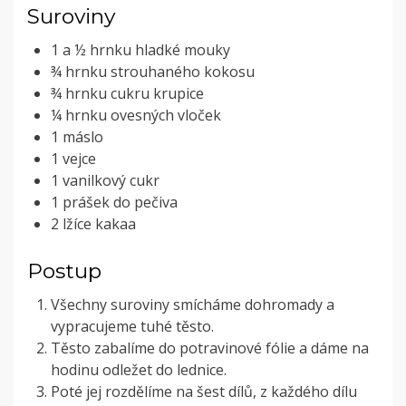
Suroviny
1 a ½ hrnku hladké mouky
¾ hrnku strouhaného kokosu
¾ hrnku cukru krupice
¼ hrnku ovesných vloček
1 máslo
1 vejce
1 vanilkový cukr
1 prášek do pečiva
2 lžíce kakaa
Postup
Všechny suroviny smícháme dohromady a
vypracujeme tuhé těsto.
Těsto zabalíme do potravinové fólie a dáme na
hodinu odležet do lednice.
Poté jej rozdělíme na šest dílů, z každého dílu