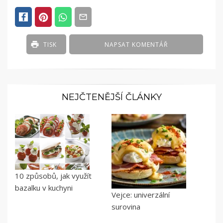
TISK
NAPSAT KOMENTÁŘ
NEJČTENĚJŠÍ ČLÁNKY
10 způsobů, jak využít
bazalku v kuchyni
Vejce: univerzální
surovina