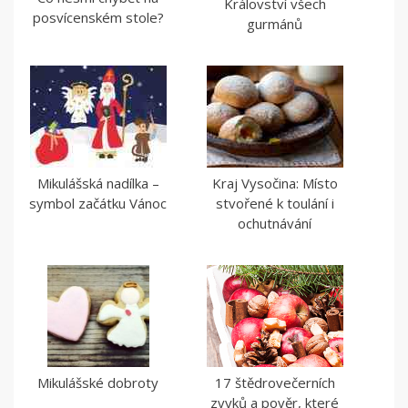
Království všech
posvícenském stole?
gurmánů
Mikulášská nadílka –
Kraj Vysočina: Místo
symbol začátku Vánoc
stvořené k toulání i
ochutnávání
Mikulášské dobroty
17 štědrovečerních
zvyků a pověr, které