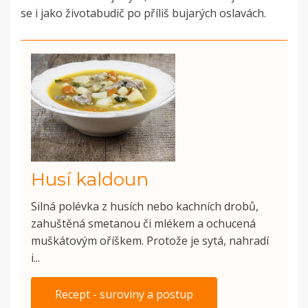
se i jako životabudič po příliš bujarých oslavách.
Husí kaldoun
Silná polévka z husích nebo kachních drobů,
zahuštěná smetanou či mlékem a ochucená
muškátovým oříškem. Protože je sytá, nahradí
i...
Recept - suroviny a postup