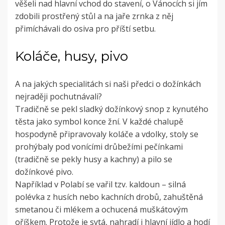
věšeli nad hlavní vchod do stavení, o Vánocích si jím
zdobili prostřený stůl a na jaře zrnka z něj
přimíchávali do osiva pro příští setbu.
Koláče, husy, pivo
A na jakých specialitách si naši předci o dožínkách
nejraději pochutnávali?
Tradičně se pekl sladký dožínkový snop z kynutého
těsta jako symbol konce žní. V každé chalupě
hospodyně připravovaly koláče a vdolky, stoly se
prohýbaly pod vonícími drůbežími pečínkami
(tradičně se pekly husy a kachny) a pilo se
dožínkové pivo.
Například v Polabí se vařil tzv. kaldoun – silná
polévka z husích nebo kachních drobů, zahuštěná
smetanou či mlékem a ochucená muškátovým
oříškem. Protože je sytá, nahradí i hlavní jídlo a hodí