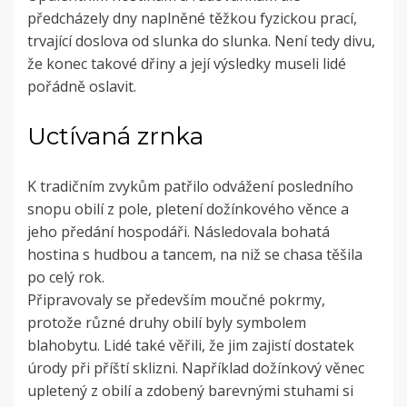
předcházely dny naplněné těžkou fyzickou prací,
trvající doslova od slunka do slunka. Není tedy divu,
že konec takové dřiny a její výsledky museli lidé
pořádně oslavit.
Uctívaná zrnka
K tradičním zvykům patřilo odvážení posledního
snopu obilí z pole, pletení dožínkového věnce a
jeho předání hospodáři. Následovala bohatá
hostina s hudbou a tancem, na niž se chasa těšila
po celý rok.
Připravovaly se především moučné pokrmy,
protože různé druhy obilí byly symbolem
blahobytu. Lidé také věřili, že jim zajistí dostatek
úrody při příští sklizni. Například dožínkový věnec
upletený z obilí a zdobený barevnými stuhami si