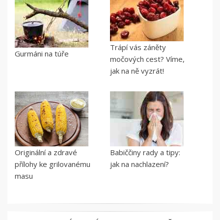
Trápí vás záněty
Gurmáni na túře
močových cest? Víme,
jak na ně vyzrát!
Originální a zdravé
Babiččiny rady a tipy:
přílohy ke grilovanému
jak na nachlazení?
masu