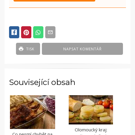
POSTED
IN
ČLÁNKY
TISK
NAPSAT KOMENTÁŘ
Související obsah
Olomoucký kraj:
Co nesmí chybět na