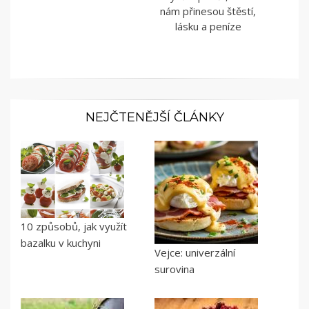
nám přinesou štěstí,
lásku a peníze
NEJČTENĚJŠÍ ČLÁNKY
10 způsobů, jak využít
bazalku v kuchyni
Vejce: univerzální
surovina