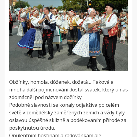
Obžínky, homola, dóženek, dožatá… Taková a
mnohá další pojmenování dostal svátek, který u nás
zdomácněl pod názvem dožínky.
Podobné slavnosti se konaly odjakživa po celém
světě v zemědělsky zaměřených zemích a vždy byly
oslavou úspěšné sklizně a poděkováním přírodě za
poskytnutou úrodu.
Opulentním hostinám a radovánkám ale