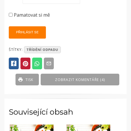
Pamatovat si mě
POSTED
ŠTÍTKY:
TŘÍDĚNÍ ODPADU
IN
SOUTĚŽE
A
KVÍZY
TISK
ZOBRAZIT KOMENTÁŘE (4)
Související obsah