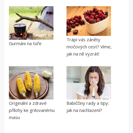
Trápí vás záněty
Gurmáni na túře
močových cest? Víme,
jak na ně vyzrát!
Originální a zdravé
Babiččiny rady a tipy:
přílohy ke grilovanému
jak na nachlazení?
masu