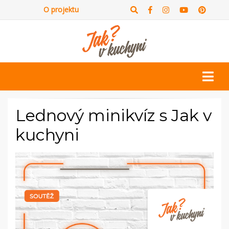
O projektu
Lednový minikvíz s Jak v
kuchyni