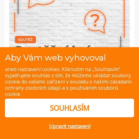
Aby Vám web vyhovoval
aneb nastavení cookies. Kliknutím na „Souhlasím“
vyjadřujete souhlas s tím, že můžeme ukládat soubory
cookie do vašeho zařízení v souladu s našimi
zásadami
ochrany osobních údajů
a s
používáním souborů
cookie
.
PREVIOUS IMAGE
NEXT IMAGE
SOUHLASÍM
Upravit nastavení
© Copyright 2014 – 2026 –
Jak v kuchyni
Zásady ochrany
osobních údajů