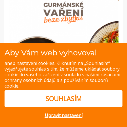
Aby Vám web vyhovoval
aneb nastavení cookies. Kliknutím na „Souhlasím“
vyjadřujete souhlas s tím, že můžeme ukládat soubory
cookie do vašeho zařízení v souladu s našimi
zásadami
ochrany osobních údajů
a s
používáním souborů
cookie
.
PREVIOUS IMAGE
NEXT IMAGE
SOUHLASÍM
Upravit nastavení
© Copyright 2014 – 2026 –
Jak v kuchyni
Zásady ochrany
osobních údajů