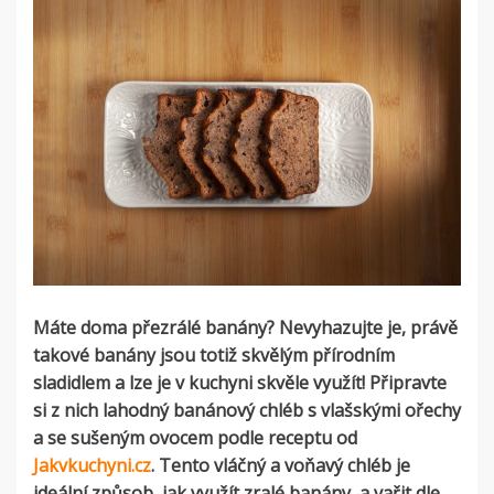
Máte doma přezrálé banány? Nevyhazujte je, právě
takové banány jsou totiž skvělým přírodním
sladidlem a lze je v kuchyni skvěle využít! Připravte
si z nich lahodný banánový chléb s vlašskými ořechy
a se sušeným ovocem podle receptu od
Jakvkuchyni.cz
. Tento vláčný a voňavý chléb je
ideální způsob, jak využít zralé banány, a vařit dle