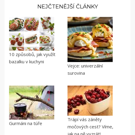
NEJČTENĚJŠÍ ČLÁNKY
10 způsobů, jak využít
bazalku v kuchyni
Vejce: univerzální
surovina
Trápí vás záněty
Gurmáni na túře
močových cest? Víme,
jak na ně vyzrát!