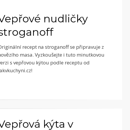
Vepřové nudličky
stroganoff
Originální recept na stroganoff se připravuje z
hovězího masa. Vyzkoušejte i tuto minutkovou
verzi s vepřovou kýtou podle receptu od
Jakvkuchyni.cz!
Vepřová kýta v