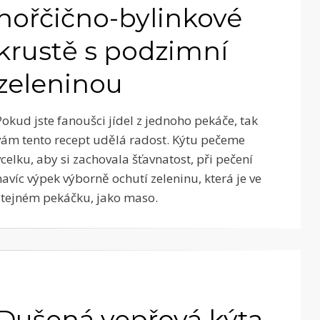
hořčično-bylinkové
krustě s podzimní
zeleninou
Pokud jste fanoušci jídel z jednoho pekáče, tak
vám tento recept udělá radost. Kýtu pečeme
vcelku, aby si zachovala šťavnatost, při pečení
navíc výpek výborně ochutí zeleninu, která je ve
stejném pekáčku, jako maso.
Dušená vepřová kýta