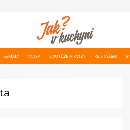
SERIÁLY
VIDEA
SOUTĚŽE A KVÍZY
KE STAŽENÍ
E
ta