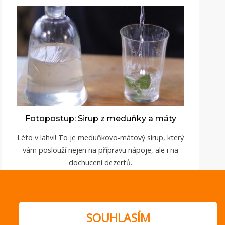
Fotopostup: Sirup z meduňky a máty
Léto v lahvi! To je meduňkovo-mátový sirup, který
vám poslouží nejen na přípravu nápoje, ale i na
dochucení dezertů.
ZOBRAZIT
SOUHLASÍM