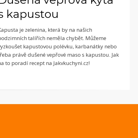
s kapustou
Kapusta je zelenina, která by na našich
podzimních talířích neměla chybět. Můžeme
vyzkoušet kapustovou polévku, karbanátky nebo
třeba právě dušené vepřové maso s kapustou. Jak
na to poradí recept na Jakvkuchyni.cz!