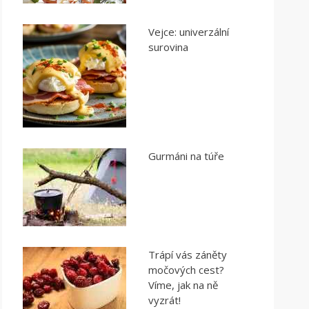
Vejce: univerzální
surovina
Gurmáni na túře
Trápí vás záněty
močových cest?
Víme, jak na ně
vyzrát!