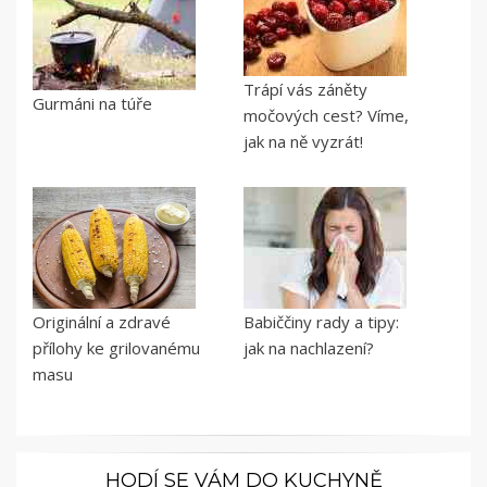
Trápí vás záněty
Gurmáni na túře
močových cest? Víme,
jak na ně vyzrát!
Originální a zdravé
Babiččiny rady a tipy:
přílohy ke grilovanému
jak na nachlazení?
masu
HODÍ SE VÁM DO KUCHYNĚ