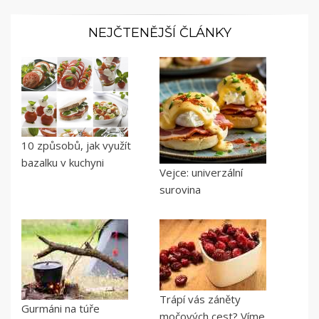
NEJČTENĚJŠÍ ČLÁNKY
10 způsobů, jak využít
bazalku v kuchyni
Vejce: univerzální
surovina
Trápí vás záněty
Gurmáni na túře
močových cest? Víme,