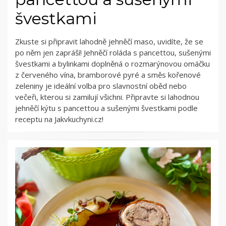
švestkami
Zkuste si připravit lahodně jehněčí maso, uvidíte, že se
po něm jen zapráší! Jehněčí roláda s pancettou, sušenými
švestkami a bylinkami doplněná o rozmarýnovou omáčku
z červeného vína, bramborové pyré a směs kořenové
zeleniny je ideální volba pro slavnostní oběd nebo
večeři, kterou si zamilují všichni. Připravte si lahodnou
jehněčí kýtu s pancettou a sušenými švestkami podle
receptu na Jakvkuchyni.cz!