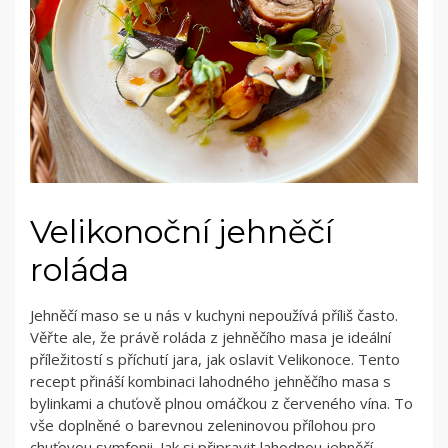
Velikonoční jehněčí
roláda
Jehněčí maso se u nás v kuchyni nepoužívá příliš často.
Věřte ale, že právě roláda z jehněčího masa je ideální
příležitostí s příchutí jara, jak oslavit Velikonoce. Tento
recept přináší kombinaci lahodného jehněčího masa s
bylinkami a chuťově plnou omáčkou z červeného vína. To
vše doplněné o barevnou zeleninovou přílohou pro
chuťovou symfonii. Jak si připravit lahodnou jehněčí