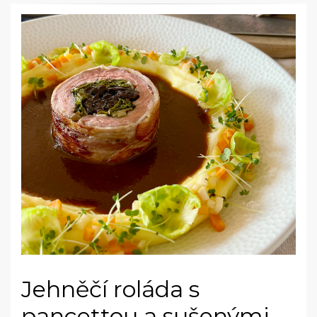
Jehněčí roláda s
pancettou a sušenými