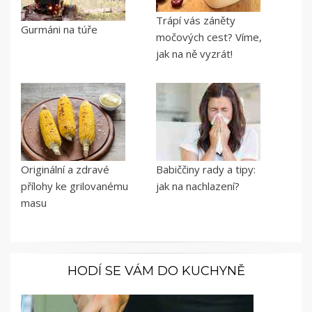
Trápí vás záněty
Gurmáni na túře
močových cest? Víme,
jak na ně vyzrát!
Originální a zdravé
Babiččiny rady a tipy:
přílohy ke grilovanému
jak na nachlazení?
masu
HODÍ SE VÁM DO KUCHYNĚ