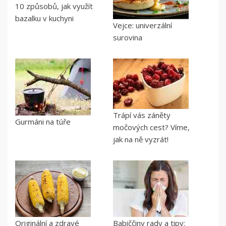
10 způsobů, jak využít
bazalku v kuchyni
Vejce: univerzální
surovina
Trápí vás záněty
Gurmáni na túře
močových cest? Víme,
jak na ně vyzrát!
Originální a zdravé
Babiččiny rady a tipy: