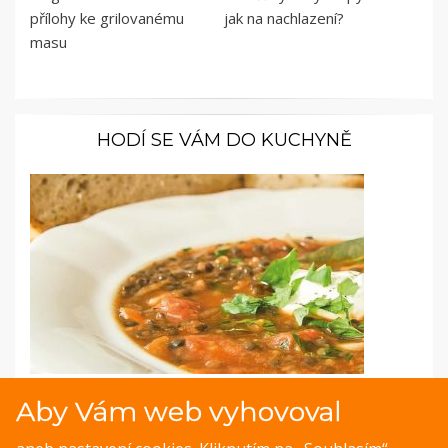
přílohy ke grilovanému
jak na nachlazení?
masu
HODÍ SE VÁM DO KUCHYNĚ
Fotopostup: Zimní čočková polévka
Aby Vám web vyhovoval
Čočka patří k velmi zdravým jídlům, a přesto se na našich