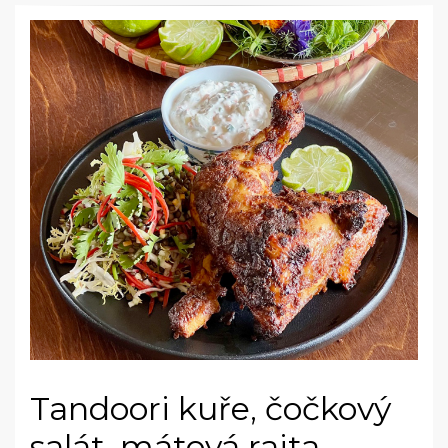
Tandoori kuře, čočkový
salát, mátová raita