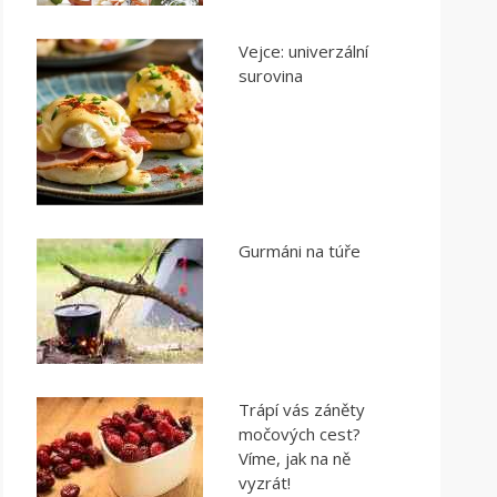
Vejce: univerzální
surovina
Gurmáni na túře
Trápí vás záněty
močových cest?
Víme, jak na ně
vyzrát!