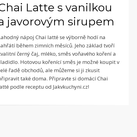
Chai Latte s vanilkou
a javorovým sirupem
Lahodný nápoj Chai latté se výborně hodí na
zahřátí během zimních měsíců. Jeho základ tvoří
kvalitní černý čaj, mléko, směs voňavého koření a
sladidlo. Hotovou kořenící směs je možné koupit v
celé řadě obchodů, ale můžeme si ji zkusit
připravit také doma. Připravte si domácí Chai
latté podle receptu od Jakvkuchyni.cz!