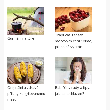
Trápí vás záněty
Gurmáni na túře
močových cest? Víme,
jak na ně vyzrát!
Originální a zdravé
Babiččiny rady a tipy:
přílohy ke grilovanému
jak na nachlazení?
masu