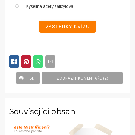
Kyselina acetylsalicylová
POSTED
IN
SOUTĚŽE
A
KVÍZY
TISK
ZOBRAZIT KOMENTÁŘE (2)
Související obsah