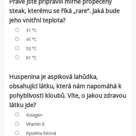
Právě jste připravili mírně propečený
steak, kterému se říká „rare“. Jaká bude
jeho vnitřní teplota?
31 °C
41 °C
52 °C
61 °C
Huspenina je aspiková lahůdka,
obsahující látku, která nám napomáhá k
pohyblivosti kloubů. Víte, o jakou zdravou
látku jde?
Kolagen
Vitamín K
Kyselina listová