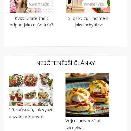
Kvíz: Umíte třídit
3. díl kvízu Třídíme s
odpad jako naše Irča?
Jakvkuchyni.cz
NEJČTENĚJŠÍ ČLÁNKY
10 způsobů, jak využít
bazalku v kuchyni
Vejce: univerzální
surovina