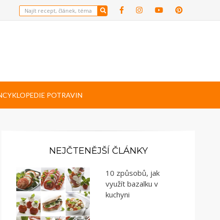
NCYKLOPEDIE POTRAVIN
NEJČTENĚJŠÍ ČLÁNKY
10 způsobů, jak
využít bazalku v
kuchyni