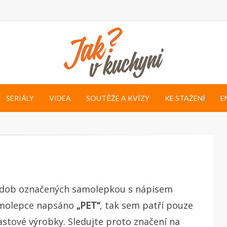
SERIÁLY
VIDEA
SOUTĚŽE A KVÍZY
KE STAŽENÍ
E
 nádob označených samolepkou s nápisem
amolepce napsáno
„PET“
, tak sem patří pouze
stové výrobky. Sledujte proto značení na