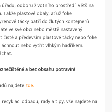
úřadu, odboru životního prostředí. Většina
 Takže plastové obaly, ať už folie
renové tácky patří do žlutých kontejnerů
 máte ve své obci nebo městě nastavený
t čisté a především plastové tácky nebo folie
pláchnout nebo vytřít vlhkým hadříkem.
áchat.
neznečištěné a bez obsahu potravin!
padů najdete
zde.
 recyklaci odpadu, rady a tipy, vše najdete na