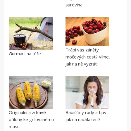
surovina
Trápí vás záněty
Gurmáni na túře
močových cest? Víme,
jak na ně vyzrát!
Originální a zdravé
Babiččiny rady a tipy:
přílohy ke grilovanému
jak na nachlazení?
masu