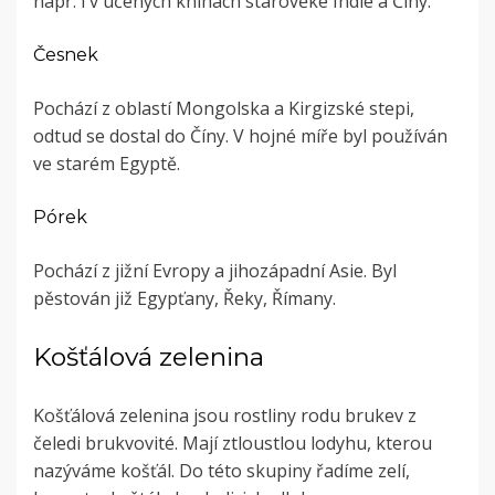
např. i v učených knihách starověké Indie a Číny.
Česnek
Pochází z oblastí Mongolska a Kirgizské stepi,
odtud se dostal do Číny. V hojné míře byl používán
ve starém Egyptě.
Pórek
Pochází z jižní Evropy a jihozápadní Asie. Byl
pěstován již Egypťany, Řeky, Římany.
Košťálová zelenina
Košťálová zelenina jsou rostliny rodu brukev z
čeledi brukvovité. Mají ztloustlou lodyhu, kterou
nazýváme košťál. Do této skupiny řadíme zelí,