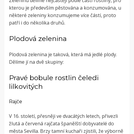
Zeleninu dělíme nejčastěji podle části rostliny, pro
kterou je především pěstována a konzumována, u
některé zeleniny konzumujeme více částí, proto
patří i do několika druhů.
Plodová zelenina
Plodová zelenina je taková, která má jedlé plody.
Dělíme jí na dvě skupiny:
Pravé bobule rostlin čeledi
lilkovitých
Rajče
V 16. století, přesněji ve dvacátých letech, přivezli
žlutá a červená rajčata španělští dobyvatelé do
města Sevilla. Brzy tamní kuchaři zjistili, že výborně