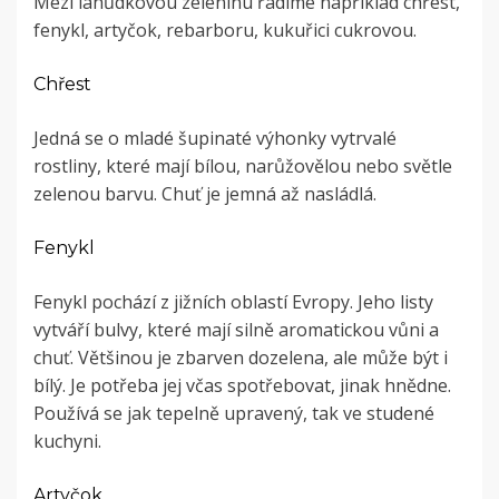
Mezi lahůdkovou zeleninu řadíme například chřest,
fenykl, artyčok, rebarboru, kukuřici cukrovou.
Chřest
Jedná se o mladé šupinaté výhonky vytrvalé
rostliny, které mají bílou, narůžovělou nebo světle
zelenou barvu. Chuť je jemná až nasládlá.
Fenykl
Fenykl pochází z jižních oblastí Evropy. Jeho listy
vytváří bulvy, které mají silně aromatickou vůni a
chuť. Většinou je zbarven dozelena, ale může být i
bílý. Je potřeba jej včas spotřebovat, jinak hnědne.
Používá se jak tepelně upravený, tak ve studené
kuchyni.
Artyčok