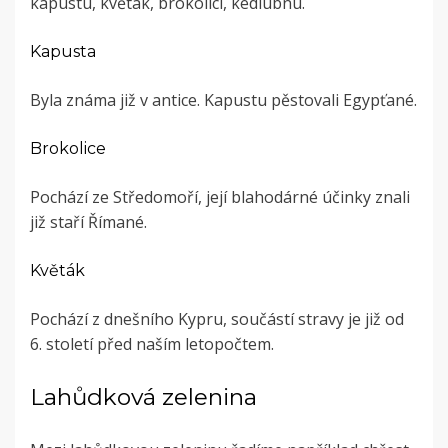
kapustu, květák, brokolici, kedlubnu.
Kapusta
Byla známa již v antice. Kapustu pěstovali Egypťané.
Brokolice
Pochází ze Středomoří, její blahodárné účinky znali
již staří Římané.
Květák
Pochází z dnešního Kypru, součástí stravy je již od
6. století před naším letopočtem.
Lahůdková zelenina