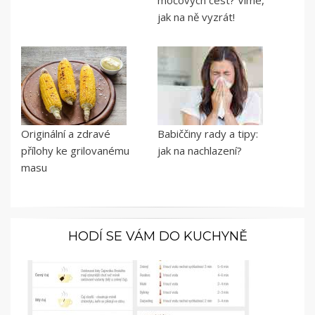
močových cest? Víme,
jak na ně vyzrát!
Originální a zdravé
Babiččiny rady a tipy:
přílohy ke grilovanému
jak na nachlazení?
masu
HODÍ SE VÁM DO KUCHYNĚ