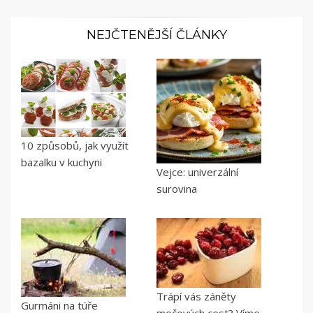
NEJČTENĚJŠÍ ČLÁNKY
10 způsobů, jak využít
bazalku v kuchyni
Vejce: univerzální
surovina
Trápí vás záněty
Gurmáni na túře