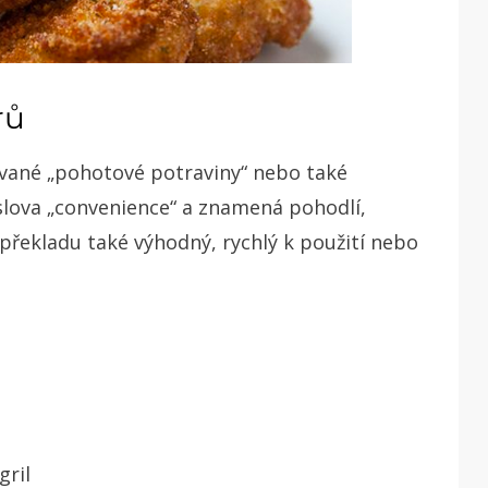
rů
ývané „pohotové potraviny“ nebo také
slova „convenience“ a znamená pohodlí,
překladu také výhodný, rychlý k použití nebo
gril