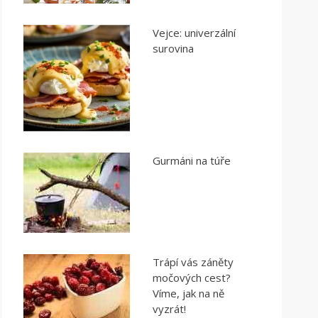
Vejce: univerzální
surovina
Gurmáni na túře
Trápí vás záněty
močových cest?
Víme, jak na ně
vyzrát!