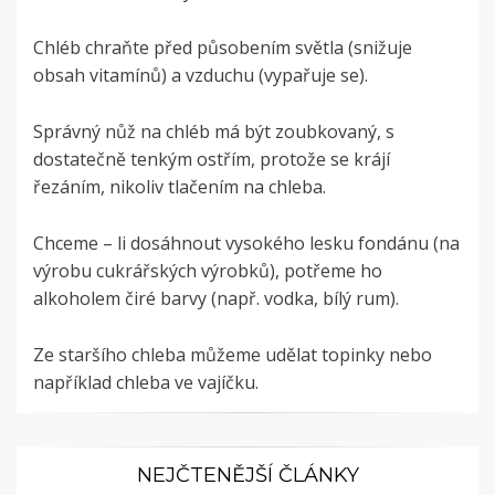
Chléb chraňte před působením světla (snižuje
obsah vitamínů) a vzduchu (vypařuje se).
Správný nůž na chléb má být zoubkovaný, s
dostatečně tenkým ostřím, protože se krájí
řezáním, nikoliv tlačením na chleba.
Chceme – li dosáhnout vysokého lesku fondánu (na
výrobu cukrářských výrobků), potřeme ho
alkoholem čiré barvy (např. vodka, bílý rum).
Ze staršího chleba můžeme udělat topinky nebo
například chleba ve vajíčku.
NEJČTENĚJŠÍ ČLÁNKY