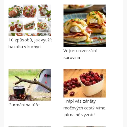
10 způsobů, jak využít
bazalku v kuchyni
Vejce: univerzální
surovina
Trápí vás záněty
Gurmáni na túře
močových cest? Víme,
jak na ně vyzrát!