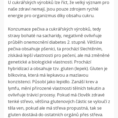
U cukrářských výrobků lze říct, že velký význam pro
naše zdraví nemají, jsou pouze zdrojem rychlé
energie pro organizmus díky obsahu cukru.
Konzumace pečiva a cukrářských výrobků, tedy
stravy bohaté na sacharidy, negativně ovlivňuje
průběh onemocnění diabetes 2. stupně. Většina
pečiva obsahuje pšenici, ta prochází šlechtěním,
získává lepší vlastnosti pro pečení, ale má změněné
genetické a biologické vlastnosti. Prochází
hybridizací a obsahuje tzv. gluten (lepek). Gluten je
bílkovina, která má lepkavou a mazlavou
konzistenci. Působí jako lepidlo. Zanáší krev a
lymfu, mění přirozené vlastnosti tělních tekutin a
ovlivňuje trávicí procesy. Pokud má člověk zdravé
tenké střevo, většina glutenových částic se vyloučí z
těla ven, pokud ale má střeva propustná, tak se
gluten dostává do ostatních orgánů přes střeva.