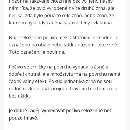
Pozor na takzvané vícezrnné pečivo. Jeho název
nám říká, že bylo vyrobené z více druhů zrna, ale
neříká, zda bylo použito celé zrno, nebo zrno, ze
kterého byla odstraněna slupka, tedy i vláknina.
Najít celozrnné pečivo mezi ostatními je snadné. Je
označeno na obale nebo štítku názvem celozrnné.
Toto označení je povinné.
Pečivo se zrníčky na povrchu vypadá krásně a
dobře i chutná, ale množství zrna na povrchu nemá
žádný valný efekt. Pokud jednotlivá zrna nejsou
řádně rozkousána, projdou trávicím traktem zcela
bez užitku.
Je dobré raději vyhledávat pečivo celozrnné než
pouze tmavé.