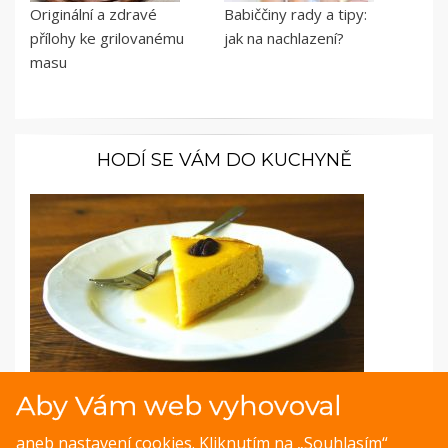
Originální a zdravé
Babiččiny rady a tipy:
přílohy ke grilovanému
jak na nachlazení?
masu
HODÍ SE VÁM DO KUCHYNĚ
Aby Vám web vyhovoval
Fotopostup: Dýňový koláč s pekanovými
ořechy a javorovým sirupem
aneb nastavení cookies. Kliknutím na „Souhlasím“